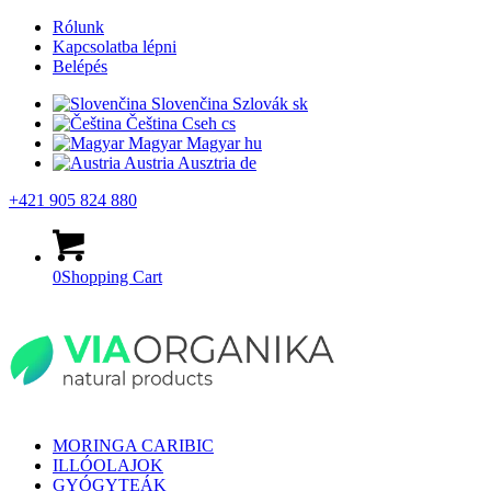
Rólunk
Kapcsolatba lépni
Belépés
Slovenčina
Szlovák
sk
Čeština
Cseh
cs
Magyar
Magyar
hu
Austria
Ausztria
de
+421 905 824 880
0
Shopping Cart
MORINGA CARIBIC
ILLÓOLAJOK
GYÓGYTEÁK