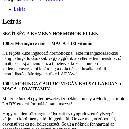
Leírás
Leírás
SEGÍTSÉG A KEMÉNY HORMONOK ELLEN.
100% Moringa caribic + MACA + D3-vitamin
Ha régóta küzd ingadozó hormonokkal, érzelmi ingadozásokkal,
hangulatingadozásokkal, vagy aggódik a kellemetlen menstruáció
miatt, esetleg a menopauza tüneteivel küzd – minden
kellemetlenség, ami kizárólag a nőket és ciklusaikat érinti,
megoldható a Moringa caribic LADY-vel.
100% MORINGA CARIBIC VEGÁN KAPSZULÁKBAN +
MACA + D3-VITAMIN
Mit érhetünk el egy természetes termékkel, amely a Moringa caribic
LADY
eredeti formuláját tartalmazza?
Hogy minden nő kiegyensúlyozott és nyugodt személyiséggé
váljon, a körülményektől függetlenül! Őrizze meg nézőpontját,
egyensúlyát és női bölcsességét. Segít a nőknek fenntartani az