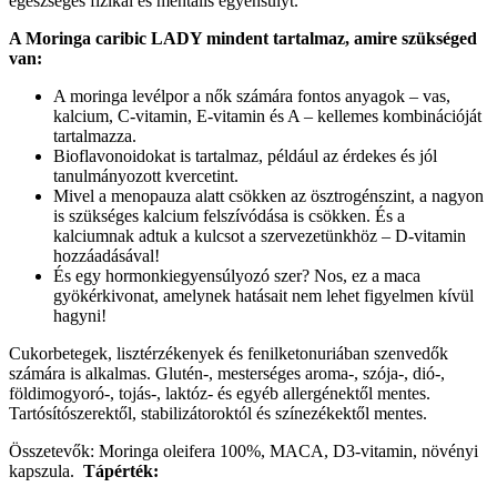
egészséges fizikai és mentális egyensúlyt.
A Moringa caribic LADY mindent tartalmaz, amire szükséged
van:
A moringa levélpor a nők számára fontos anyagok – vas,
kalcium, C-vitamin, E-vitamin és A – kellemes kombinációját
tartalmazza.
Bioflavonoidokat is tartalmaz, például az érdekes és jól
tanulmányozott kvercetint.
Mivel a menopauza alatt csökken az ösztrogénszint, a nagyon
is szükséges kalcium felszívódása is csökken. És a
kalciumnak adtuk a kulcsot a szervezetünkhöz – D-vitamin
hozzáadásával!
És egy hormonkiegyensúlyozó szer? Nos, ez a maca
gyökérkivonat, amelynek hatásait nem lehet figyelmen kívül
hagyni!
Cukorbetegek, lisztérzékenyek és fenilketonuriában szenvedők
számára is alkalmas. Glutén-, mesterséges aroma-, szója-, dió-,
földimogyoró-, tojás-, laktóz- és egyéb allergénektől mentes.
Tartósítószerektől, stabilizátoroktól és színezékektől mentes.
Összetevők: Moringa oleifera 100%, MACA, D3-vitamin, növényi
kapszula.
Tápérték: