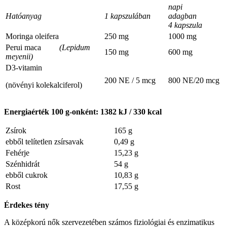
napi
Hatóanyag
1 kapszulában
adagb
4 kapszula
Moringa oleifera
250 mg
1000 mg
Perui maca
(Lepidum
150 mg
600 mg
meyenii)
D3-vitamin
200 NE / 5 mcg
800 NE/20 mcg
(növényi kolekalciferol)
Energiaérték 100 g-onként: 1382 kJ / 330 kcal
Zsírok
165 g
ebből telítetlen zsírsavak
0,49 g
Fehérje
15,23 g
Szénhidrát
54 g
ebből cukrok
10,83 g
Rost
17,55 g
Érdekes tény
A középkorú nők szervezetében számos fiziológiai és enzimatikus