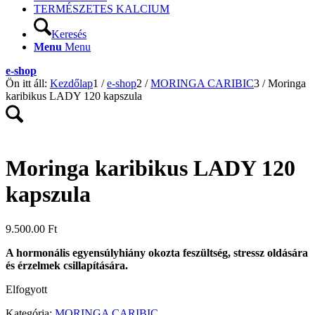
TERMÉSZETES KALCIUM
Keresés
Menu
Menu
e-shop
Ön itt áll:
Kezdőlap
1
/
e-shop
2
/
MORINGA CARIBIC
3
/
Moringa
karibikus LADY 120 kapszula
Moringa karibikus LADY 120
kapszula
9.500.00
Ft
A hormonális egyensúlyhiány okozta feszültség, stressz oldására
és érzelmek csillapítására.
Elfogyott
Kategória:
MORINGA CARIBIC