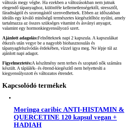
változás megy végbe. Ha ezekben a változásokban nem jutnak
elegendő tápanyaghoz, különféle kellemetlenségektől, stressztől,
fáradtságtól és szorongástól szenvedhetnek. Ebben az időszakban
ideális egy kiváló minőségű természetes kiegészítőhöz nyúlni, amely
tartalmazza az összes szükséges vitamint és ásványi anyagot,
valamint egy hormonkiegyensúlyozó szert.
Ajánlott adagolás:
Felnőtteknek napi 2 kapszula. A kapszulákat
étkezés után vegye be a nagyobb biohasznosulás és
tápanyagfelszívódás érdekében, vízzel igya meg. Ne lépje túl az
ajánlott napi adagot.
Figyelmeztetés:
A készítmény nem terhes és szoptató nők számára
készült. A táplálék- és étrend-kiegészítő nem helyettesíti a
kiegyensúlyozott és változatos étrendet.
Kapcsolódó termékek
Moringa caribic ANTI-HISTAMIN &
QUERCETINE 120 kapsul vegan +
HADIAH