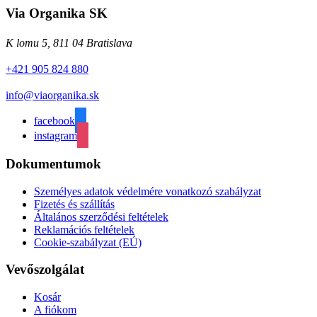
Via Organika SK
K lomu 5, 811 04 Bratislava
+421 905 824 880
info@viaorganika.sk
facebook
instagram
Dokumentumok
Személyes adatok védelmére vonatkozó szabályzat
Fizetés és szállítás
Általános szerződési feltételek
Reklamációs feltételek
Cookie-szabályzat (EÚ)
Vevőszolgálat
Kosár
A fiókom