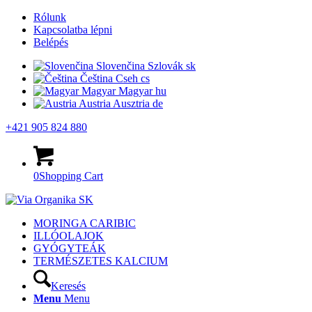
Rólunk
Kapcsolatba lépni
Belépés
Slovenčina
Szlovák
sk
Čeština
Cseh
cs
Magyar
Magyar
hu
Austria
Ausztria
de
+421 905 824 880
0
Shopping Cart
MORINGA CARIBIC
ILLÓOLAJOK
GYÓGYTEÁK
TERMÉSZETES KALCIUM
Keresés
Menu
Menu