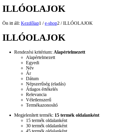
ILLÓOLAJOK
Ön itt áll:
Kezdőlap
1
/
e-shop
2
/
ILLÓOLAJOK
ILLÓOLAJOK
Rendezési kritérium:
Alapértelmezett
Alapértelmezett
Egyedi
Név
Ár
Dátum
Népszerűség (eladás)
Átlagos értékelés
Relevancia
Véletlenszerű
Termékazonosító
Megjelenített termék:
15 termék oldalanként
15 termék oldalanként
30 termék oldalanként
45 termék oldalanként