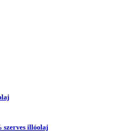
laj
erves illóolaj