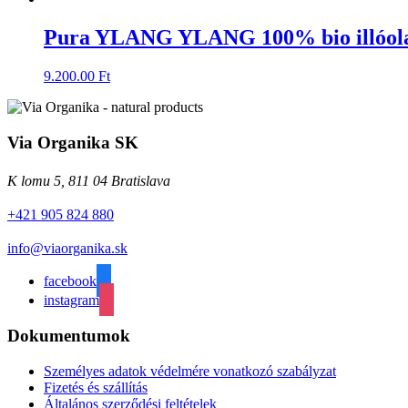
Pura YLANG YLANG 100% bio illóola
9.200.00
Ft
Via Organika SK
K lomu 5, 811 04 Bratislava
+421 905 824 880
info@viaorganika.sk
facebook
instagram
Dokumentumok
Személyes adatok védelmére vonatkozó szabályzat
Fizetés és szállítás
Általános szerződési feltételek