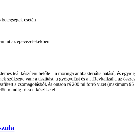
os betegségek esetén
alamint az epevezetékekben
es teát készíteni belőle – a moringa antibakteriális hatású, és egyide
ek szüksége van: a tisztítást, a gyógyulást és a…Revitalizálja az összes 
eafiltert a csomagolásból, és öntsön rá 200 ml forró vizet (maximum 95 
őtt mindig frissen készítse el.
zula