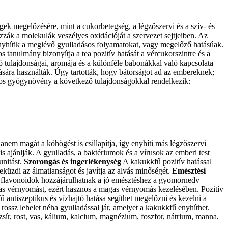
gek megelőzésére, mint a cukorbetegség, a légzőszervi és a szív- és
ák a molekulák veszélyes oxidációját a szervezet sejtjeiben. Az
 enyhítik a meglévő gyulladásos folyamatokat, vagy megelőző hatásúak.
s tanulmány bizonyítja a tea pozitív hatását a vércukorszintre és a
ó tulajdonságai, aromája és a különféle babonákkal való kapcsolata
ára használták. Úgy tartották, hogy bátorságot ad az embereknek;
tos gyógynövény a következő tulajdonságokkal rendelkezik:
em magát a köhögést is csillapítja, így enyhíti más légzőszervi
 ajánlják. A gyulladás, a baktériumok és a vírusok az emberi test
unitást.
Szorongás és ingerlékenység
A kakukkfű pozitív hatással
eküzdi az álmatlanságot és javítja az alvás minőségét.
Emésztési
ns flavonoidok hozzájárulhatnak a jó emésztéshez a gyomornedv
s vérnyomást, ezért hasznos a magas vérnyomás kezelésében. Pozitív
 antiszeptikus és vízhajtó hatása segíthet megelőzni és kezelni a
rossz lehelet néha gyulladással jár, amelyet a kakukkfű enyhíthet.
zsír, rost, vas, kálium, kalcium, magnézium, foszfor, nátrium, manna,