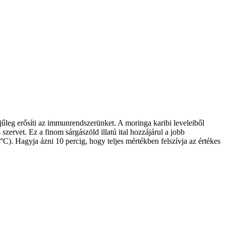
jűleg erősíti az immunrendszerünket. A moringa karibi leveleiből
szervet. Ez a finom sárgászöld illatú ital hozzájárul a jobb
°C). Hagyja ázni 10 percig, hogy teljes mértékben felszívja az értékes