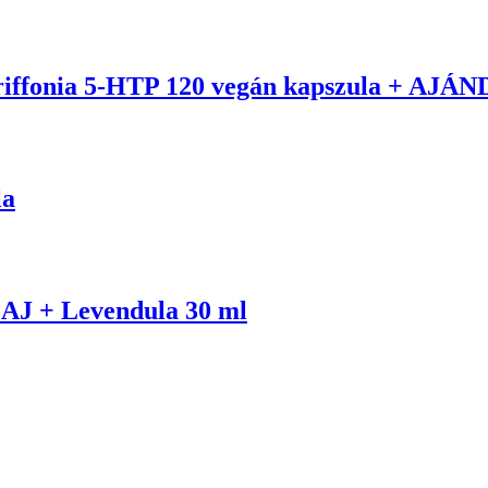
ffonia 5-HTP 120 vegán kapszula + AJÁ
la
J + Levendula 30 ml