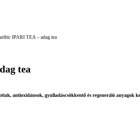
aribic IPARI TEA – adag tea
dag tea
ottak, antioxidánsok, gyulladáscsökkentő és regeneráló anyagok k