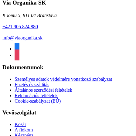
Via Organika SK
K lomu 5, 811 04 Bratislava
+421 905 824 880
info@viaorganika.sk
facebook
instagram
Dokumentumok
Személyes adatok védelmére vonatkozó szabályzat
Fizetés és szállítás
Általános szerződési feltételek
Reklamációs feltételek
Cookie-szabályzat (EÚ)
Vevőszolgálat
Kosár
A fiókom
Készpénz