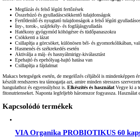
Megfázás és felső légúti fertőzések
Összehúzó és gyulladáscsökkentő tulajdonságok
Fertőtlenítő és nyugtató tulajdonságok a felső légúti gyulladás
Íny-, torok-, szájfekély- és fogfájásgyulladás
Hatékony gyógymód köhögésre és tüdőpanaszokra
Csökkenti a lázat
Csillapítja a görcsöket, különösen bél- és gyomorkólikában, v
Hasmenés és székrekedés esetén
Aktiválja a máj- és hasnyálmirigy-kiválasztást
Epehajtó és epehólyag-hajtó hatása van
Csillapítja a fájdalmat
Makacs betegségek esetén, de megelőzés céljából is mindenképpen érdem
készült rendszeres tea támogatja azt, amire minden stresszes szervezetn
hangulathoz és egyensúlyhoz is.
Elkészítés és használat
Vegye ki a t
fitonutrienseket. Naponta legfeljebb háromszor fogyassza. Használat el
Kapcsolódó termékek
VIA Organika PROBIOTIKUS 60 kaps