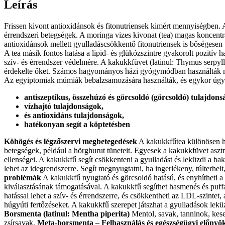
Leírás
mennyiség
Frissen kivont antioxidánsok és fitonutriensek kimért mennyiségben. A
érrendszeri betegségek. A moringa vizes kivonat (tea) magas koncent
antioxidánsok mellett gyulladáscsökkentő fitonutriensek is bőségesen
A tea másik fontos hatása a lipid- és glükózszintre gyakorolt ​​pozitív
szív- és érrendszer védelmére. A kakukkfüvet (latinul: Thymus serpyll
érdekelte őket. Számos hagyományos házi gyógymódban használták meg
Az egyiptomiak múmiák bebalzsamozására használták, és egykor úgy h
antiszeptikus, összehúzó és görcsoldó (görcsoldó) tulajdons
vízhajtó tulajdonságok,
és antioxidáns tulajdonságok,
hatékonyan segít a köptetésben
Köhögés és légzőszervi megbetegedések
A kakukkfűtea különösen has
betegségek, például a hörghurut tüneteit. Egyesek a kakukkfüvet asztm
ellenségei. A kakukkfű segít csökkenteni a gyulladást és leküzdi a ba
lehet az idegrendszerre. Segít megnyugtatni, ha ingerlékeny, túlterhe
problémák
A kakukkfű nyugtató és görcsoldó hatású, és enyhítheti a
kiválasztásának támogatásával. A kakukkfű segíthet hasmenés és puffa
hatással lehet a szív- és érrendszerre, és csökkentheti az LDL-szintet,
húgyúti fertőzéseket. A kakukkfű szerepet játszhat a gyulladások lekü
Borsmenta (latinul: Mentha piperita)
Mentol, savak, tanninok, keser
zsírsavak.
Meta-borsmenta – Felhasználás és egészségügyi előnyö