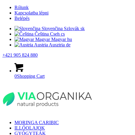
Rólunk
Kapcsolatba lépni
Belépés
Slovenčina
Szlovák
sk
Čeština
Cseh
cs
Magyar
Magyar
hu
Austria
Ausztria
de
+421 905 824 880
0
Shopping Cart
MORINGA CARIBIC
ILLÓOLAJOK
GYÓGYTEÁK