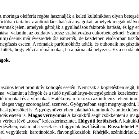
 moringa oleiferát régóta használják a keleti kultúrákban olyan betegsé
rációban tartalmaz antioxidáns hatású anyagokat, amelyek megakadályozz
 vannak jelen, amelyek gátolják a gyulladásos faktorok hatását, és így
 hatása, valamint az oxidatív stressz szabályozása cukorbetegeknél. Számo
um) őseink már évezredek óta ismerték, de kezdetben elsősorban tisztít
fázás esetén. A rómaiak parfümökhöz adták, és otthonaik megtisztítás
itték, hogy elűzi a rémálmokat, ha a párna alá helyezik. Ez a csodála
ágok,
znos lehet produktív köhögés esetén. Nemcsak a köptetésben segít, han
a, valamint a hörgők és a tüdő nyálkahártya-betegségeinek kezelésére is
ktériumokat és a vírusokat. Hatékonyan fokozza az influenza elleni imm
lt, ideges vagy szorongástól szenved. Gyógyteában segít megnyugodni, l
 hasi görcsöket is. A gyógynövényben található tanninok és antioxidá
dás esetén is.
Magas vérnyomás
A kakukkfű segít csökkenteni a maga
 a vérben lévő „rossz” koleszterinszintet.
Húgyúti fertőzések
A kakukkfű
zdésében, valamint a vesék és a húgyutak tisztításában.
Rossz lehelet
A 
ű vegyületek, karotinoidok, flavonglikozidok, fehérjék, szénhidrátok, 
k