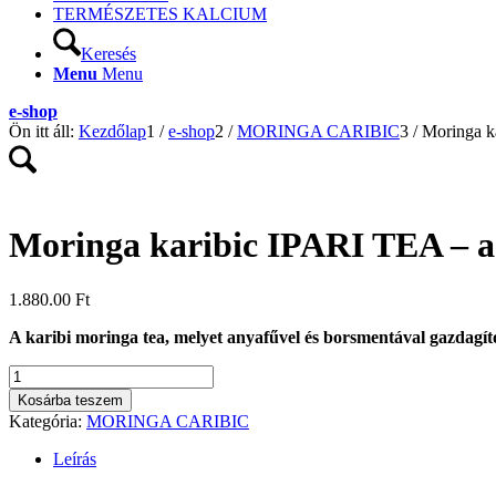
TERMÉSZETES KALCIUM
Keresés
Menu
Menu
e-shop
Ön itt áll:
Kezdőlap
1
/
e-shop
2
/
MORINGA CARIBIC
3
/
Moringa k
Moringa karibic IPARI TEA – a
1.880.00
Ft
A karibi moringa tea, melyet anyafűvel és borsmentával gazdagít
Moringa
karibic
Kosárba teszem
IPARI
Kategória:
MORINGA CARIBIC
TEA
-
Leírás
adag
tea