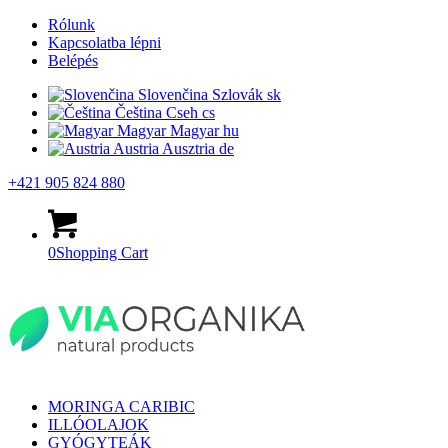
Rólunk
Kapcsolatba lépni
Belépés
Slovenčina
Szlovák
sk
Čeština
Cseh
cs
Magyar
Magyar
hu
Austria
Ausztria
de
+421 905 824 880
0
Shopping Cart
MORINGA CARIBIC
ILLÓOLAJOK
GYÓGYTEÁK