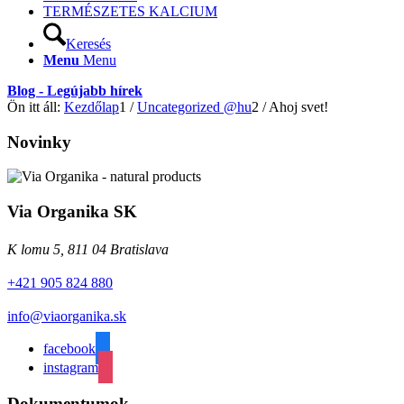
TERMÉSZETES KALCIUM
Keresés
Menu
Menu
Blog - Legújabb hírek
Ön itt áll:
Kezdőlap
1
/
Uncategorized @hu
2
/
Ahoj svet!
Novinky
Via Organika SK
K lomu 5, 811 04 Bratislava
+421 905 824 880
info@viaorganika.sk
facebook
instagram
Dokumentumok